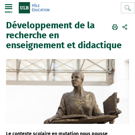
MENU
Développement de la
Pôle education
FR
La recherche
Recherche en enseignement et didactique
recherche en
enseignement et didactique
Le contexte scolaire en mutation nous pousse